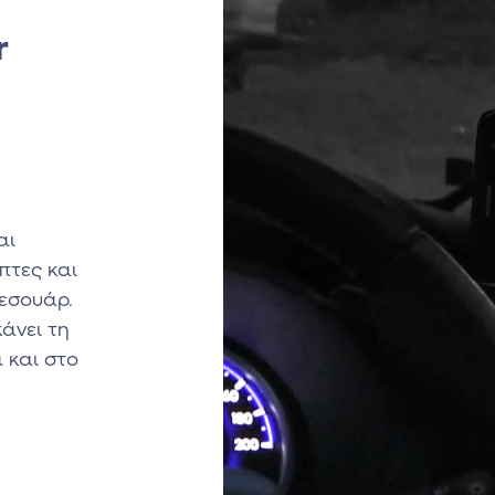
r
αι
πτες και
εσουάρ.
άνει τη
 και στο