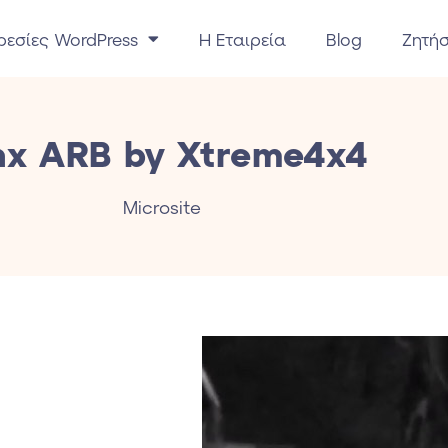
ρεσίες WordPress
H Eταιρεία
Blog
Zητή
nx ARB by Xtreme4x4
Microsite