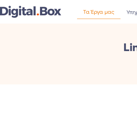
Τα Έργα μας
Υπη
Li