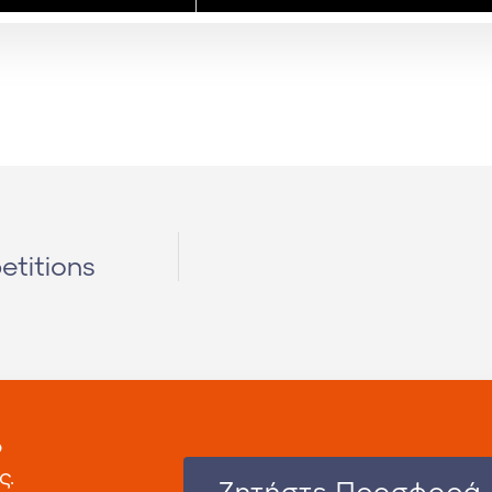
etitions
ο
ς.
Zητήστε Προσφορά