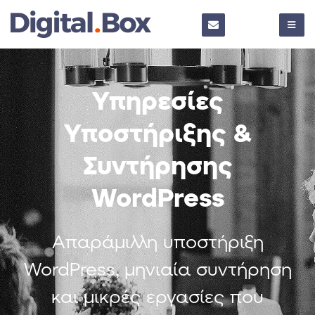
Υπηρεσίες
Υποστήριξης &
Συντήρησης
WordPress
Aπαράμιλλη υποστήριξη
WordPress, μηνιαία συντήρηση
και μικρές εργασίες που