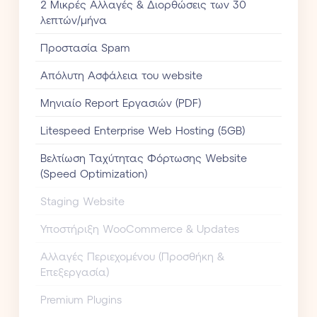
2 Mικρές Αλλαγές & Διορθώσεις των 30
λεπτών/μήνα
Προστασία Spam
Aπόλυτη Ασφάλεια του website
Mηνιαίο Report Eργασιών (PDF)
Litespeed Enterprise Web Hosting (5GB)
Βελτίωση Ταχύτητας Φόρτωσης Website
(Speed Optimization)
Staging Website
Υποστήριξη WooCommerce & Updates
Αλλαγές Περιεχομένου (Προσθήκη &
Επεξεργασία)
Premium Plugins