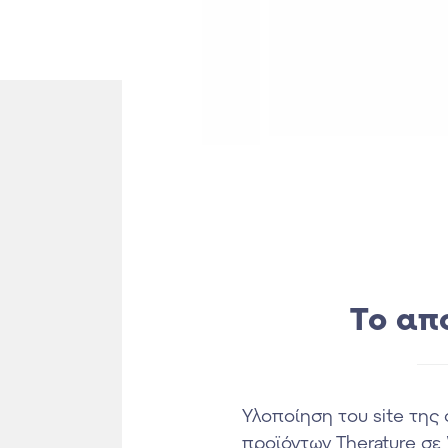
Το απ
Υλοποίηση του site της
προϊόντων Therature σε