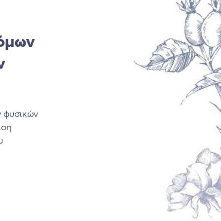
τόμων
ν
ν φυσικών
ιση
υ