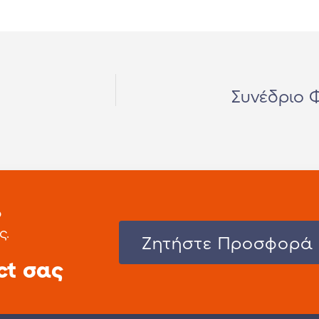
Συνέδριο 
ο
ς.
Zητήστε Προσφορά
ct σας